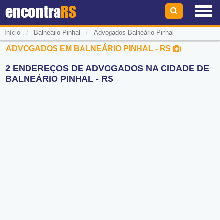
encontra
RS
/
/
Início
Balneário Pinhal
Advogados Balneário Pinhal
ADVOGADOS EM BALNEÁRIO PINHAL - RS
2 ENDEREÇOS DE ADVOGADOS NA CIDADE DE
BALNEÁRIO PINHAL - RS