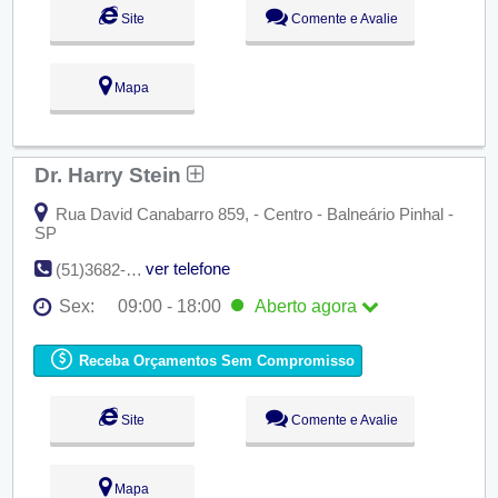
Sex:
09:00 - 18:00
Aberto
agora
Site
Comente e Avalie
Sáb:
Fechado
Dom:
Fechado
Mapa
Dr. Harry Stein
Rua David Canabarro 859, - Centro - Balneário Pinhal -
SP
ver telefone
(51)3682-3536 | 9854-0265
Sex:
09:00 - 18:00
Aberto
agora
Seg:
09:00 - 18:00
Ter:
09:00 - 18:00
Receba Orçamentos Sem Compromisso
Qua:
09:00 - 18:00
Qui:
09:00 - 18:00
Sex:
09:00 - 18:00
Aberto
agora
Site
Comente e Avalie
Sáb:
Fechado
Dom:
Fechado
Mapa