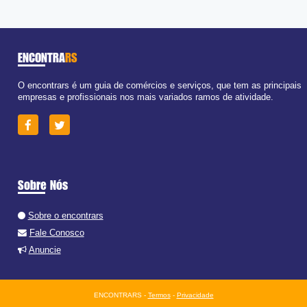
ENCONTRA
RS
O encontrars é um guia de comércios e serviços, que tem as principais
empresas e profissionais nos mais variados ramos de atividade.
Sobre Nós
Sobre o encontrars
Fale Conosco
Anuncie
ENCONTRARS -
Termos
-
Privacidade