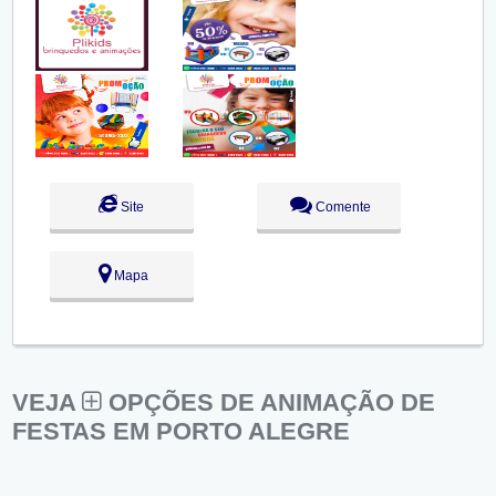
Sáb:
Fechado
Dom:
Fechado
Site
Comente
Mapa
VEJA
OPÇÕES DE ANIMAÇÃO DE
FESTAS EM PORTO ALEGRE