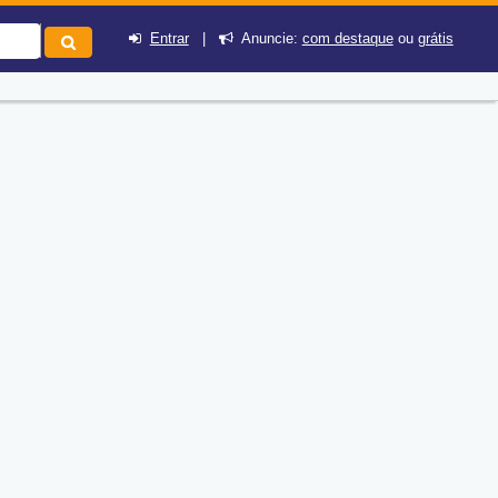
Entrar
|
Anuncie:
com destaque
ou
grátis