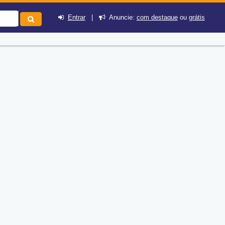
Entrar
|
Anuncie:
com destaque
ou
grátis