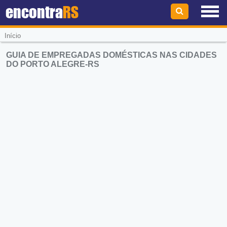
encontra
RS
Início
GUIA DE EMPREGADAS DOMÉSTICAS NAS CIDADES
DO PORTO ALEGRE-RS