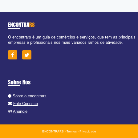
ENCONTRA
RS
O encontrars é um guia de comércios e serviços, que tem as principais
empresas e profissionais nos mais variados ramos de atividade.
Sobre Nós
Sobre o encontrars
Fale Conosco
Anuncie
ENCONTRARS -
Termos
-
Privacidade