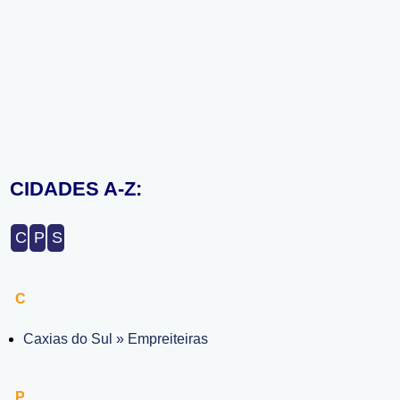
CIDADES A-Z:
C
P
S
C
Caxias do Sul » Empreiteiras
P