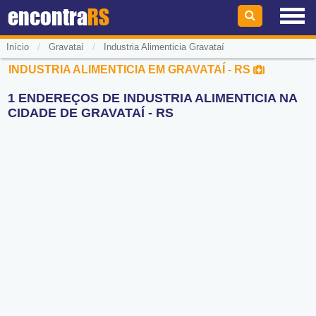
encontra
RS
/
/
Início
Gravataí
Industria Alimenticia Gravataí
INDUSTRIA ALIMENTICIA EM GRAVATAÍ - RS
1 ENDEREÇOS DE INDUSTRIA ALIMENTICIA NA
CIDADE DE GRAVATAÍ - RS