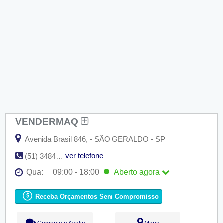
VENDERMAQ
Avenida Brasil 846, - SÃO GERALDO - SP
ver telefone
(51) 3484-0338
Qua:
09:00 - 18:00
Aberto
agora
Seg:
09:00 - 18:00
Ter:
09:00 - 18:00
Receba Orçamentos Sem Compromisso
Qua:
09:00 - 18:00
Aberto
agora
Qui:
09:00 - 18:00
Sex:
09:00 - 18:00