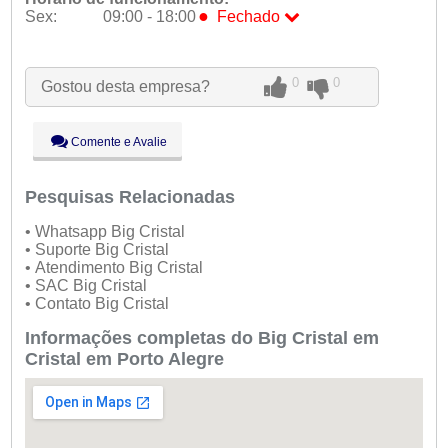
●
Sex:
09:00 - 18:00
Fechado
Seg:
09:00 - 18:00
Ter:
09:00 - 18:00
0
0
Gostou desta empresa?
Qua:
09:00 - 18:00
Qui:
09:00 - 18:00
●
Sex:
09:00 - 18:00
Fechado
Comente e Avalie
Sáb:
Fechado
Dom:
Fechado
Pesquisas Relacionadas
• Whatsapp Big Cristal
• Suporte Big Cristal
• Atendimento Big Cristal
• SAC Big Cristal
• Contato Big Cristal
Informações completas do Big Cristal em
Cristal em Porto Alegre