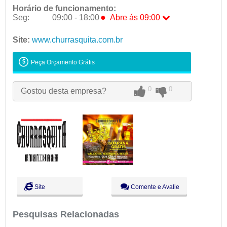
Horário de funcionamento:
●
Seg:
09:00 - 18:00
Abre ás 09:00
●
Seg:
09:00 - 18:00
Abre ás 09:00
Site:
www.churrasquita.com.br
Ter:
09:00 - 18:00
Qua:
09:00 - 18:00
Peça Orçamento Grátis
Qui:
09:00 - 18:00
Sex:
09:00 - 18:00
0
0
Gostou desta empresa?
Sáb:
Fechado
Dom:
Fechado
Site
Comente e Avalie
Pesquisas Relacionadas