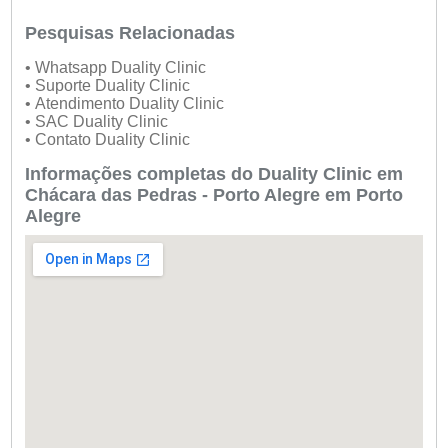
Pesquisas Relacionadas
• Whatsapp Duality Clinic
• Suporte Duality Clinic
• Atendimento Duality Clinic
• SAC Duality Clinic
• Contato Duality Clinic
Informações completas do Duality Clinic em
Chácara das Pedras - Porto Alegre em Porto
Alegre