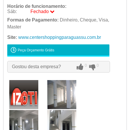
Horário de funcionamento:
Sáb:
Fechado
Seg:
Formas de Pagamento:
09:00 - 18:00
Dinheiro, Cheque, Visa,
Ter:
Master
09:00 - 18:00
Qua:
09:00 - 18:00
Site:
www.centershoppingparaguassu.com.br
Qui:
09:00 - 18:00
Sex:
09:00 - 18:00
Peça Orçamento Grátis
Sáb:
Fechado
Dom:
Fechado
0
0
Gostou desta empresa?