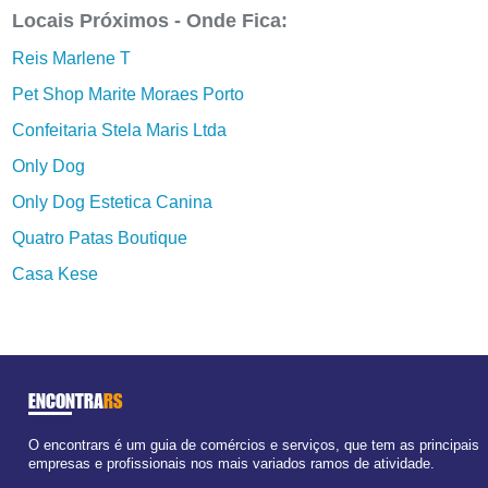
Locais Próximos - Onde Fica:
Reis Marlene T
Pet Shop Marite Moraes Porto
Confeitaria Stela Maris Ltda
Only Dog
Only Dog Estetica Canina
Quatro Patas Boutique
Casa Kese
ENCONTRA
RS
O encontrars é um guia de comércios e serviços, que tem as principais
empresas e profissionais nos mais variados ramos de atividade.