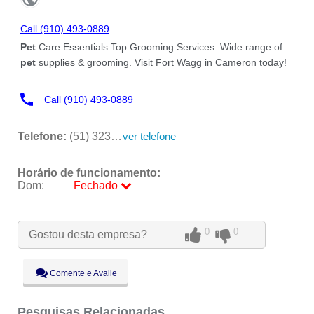
Telefone:
(51) 32332029
ver telefone
Horário de funcionamento:
Dom:
Fechado
Seg:
09:00 - 18:00
Ter:
09:00 - 18:00
0
0
Gostou desta empresa?
Qua:
09:00 - 18:00
Qui:
09:00 - 18:00
Sex:
09:00 - 18:00
Comente e Avalie
Sáb:
Fechado
Dom:
Fechado
Pesquisas Relacionadas