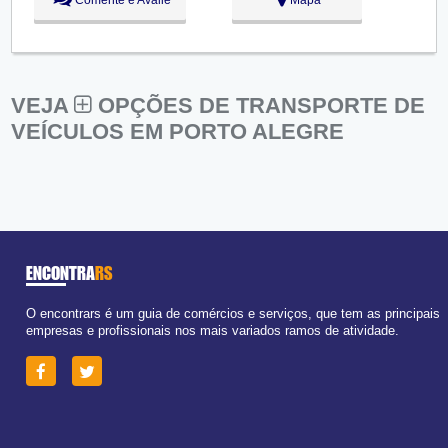
Comente e Avalie
Mapa
Sáb:
Fechado
Dom:
Fechado
VEJA
OPÇÕES DE TRANSPORTE DE
VEÍCULOS EM PORTO ALEGRE
ENCONTRA
RS
O encontrars é um guia de comércios e serviços, que tem as principais
empresas e profissionais nos mais variados ramos de atividade.